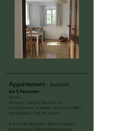
Appartement -
auszeit
bis 5
Personen
80
m2
Vorraum | Küche | Esstisch | 2
Schlafzimme
r | 2 B
äder | Dusche |
2
WC |
Handtücher | Flat-TV | Radio
E-Herd mit Backrohr, Geschirrspüler,
Kühlschrank, Filterkaffeemaschine,