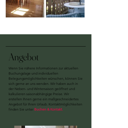
Angebot
Wenn Sie nähere Informationen zur aktuellen
Buchungslage und individuellen
Belegungsmöglichkeiten wünschen, können Sie
sich gerne an uns wenden. Wir haben auch in
der Neben- und Wintersaison geöffnet und
kalkulieren saisonabhängige Preise. Wir
erstellen Ihnen gerne ein maßgeschneidertes
Angebot für Ihren Urlaub. Kontaktmöglichkeiten
finden Sie unter
Buchen & Kontakt.