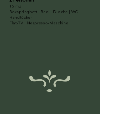
15
m2
Boxspringbett |
Bad | Dusche | WC |
Handtücher
Flat-TV | Nespresso-Maschine