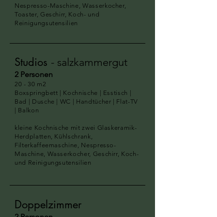
Nespresso-Maschine, Wasserkocher,
Toaster, Geschirr, Koch- und
Reinigungsutensilien
Studios
- salzkammergut
2 Personen
2
0 - 30
m2
Boxspringbett | Kochnische | Esstisch |
Bad | Dusche | WC | Handtücher | Flat-TV
| Balkon
kleine Kochnische mit zwei Glaskeramik-
Herdplatten, Kühlschrank,
Filterkaffeemaschine, Nespresso-
Maschine, Wasserkocher, Geschirr, Koch-
und Reinigungsutensilien
Doppelzimmer
2 Personen